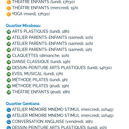
THÉÂTRE ENFANTS
(lundi, 17h30)
C
THÉÂTRE ENFANTS
(mercredi, 15h)
C
YOGA
(mardi, 17h30)
C
Quartier Mirabeau
ARTS PLASTIQUES
(lundi, 18h)
M
ATELIER PARENTS-ENFANTS
(samedi, 10h)
M
ATELIER PARENTS-ENFANTS
(samedi, 10h)
M
ATELIER PARENTS-ENFANTS
(samedi, 11h)
M
CLAQUETTES
(dimanche, 10h)
M
DANSE CLASSIQUE
(lundi, 19h)
M
DESSIN-PEINTURE ARTS PLASTIQUES
(lundi, 14h30)
M
EVEIL MUSICAL
(lundi, 17h)
M
MÉTHODE PILATES
(lundi, 9h)
M
MÉTHODE PILATES
(jeudi, 19h)
M
THÉÂTRE ENFANTS
(jeudi, 18h)
M
Quartier Gentiana
ATELIER MÉMOIRE MNEMO STIMUL
(mercredi, 10h45)
G
ATELIER MÉMOIRE MNEMO STIMUL
(mercredi, 10h45)
G
CONVERSATION ANGLAISE
(vendredi, 16h)
G
DESSIN-PEINTURE ARTS PLASTIQUES
(lundi, 15h)
G