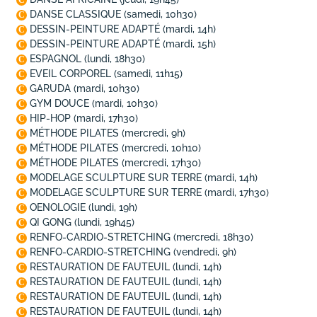
C
DANSE CLASSIQUE
(samedi, 10h30)
C
DESSIN-PEINTURE ADAPTÉ
(mardi, 14h)
C
DESSIN-PEINTURE ADAPTÉ
(mardi, 15h)
C
ESPAGNOL
(lundi, 18h30)
C
EVEIL CORPOREL
(samedi, 11h15)
C
GARUDA
(mardi, 10h30)
C
GYM DOUCE
(mardi, 10h30)
C
HIP-HOP
(mardi, 17h30)
C
MÉTHODE PILATES
(mercredi, 9h)
C
MÉTHODE PILATES
(mercredi, 10h10)
C
MÉTHODE PILATES
(mercredi, 17h30)
C
MODELAGE SCULPTURE SUR TERRE
(mardi, 14h)
C
MODELAGE SCULPTURE SUR TERRE
(mardi, 17h30)
C
OENOLOGIE
(lundi, 19h)
C
QI GONG
(lundi, 19h45)
C
RENFO-CARDIO-STRETCHING
(mercredi, 18h30)
C
RENFO-CARDIO-STRETCHING
(vendredi, 9h)
C
RESTAURATION DE FAUTEUIL
(lundi, 14h)
C
RESTAURATION DE FAUTEUIL
(lundi, 14h)
C
RESTAURATION DE FAUTEUIL
(lundi, 14h)
C
RESTAURATION DE FAUTEUIL
(lundi, 14h)
C