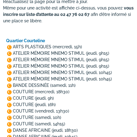
Réactualisez la page pour la mettre à jour.
Même pour une activité est affichée ci-dessus, vous pouvez
vous
inscrire sur liste d’attente au 02 47 76 02 67
afin d’être informé si
une place se libère.
Quartier Courteline
ARTS PLASTIQUES
(mercredi, 15h)
C
ATELIER MÉMOIRE MNEMO STIMUL
(jeudi, 9h15)
C
ATELIER MÉMOIRE MNEMO STIMUL
(jeudi, 9h15)
C
ATELIER MÉMOIRE MNEMO STIMUL
(jeudi, 9h15)
C
ATELIER MÉMOIRE MNEMO STIMUL
(jeudi, 10h45)
C
ATELIER MÉMOIRE MNEMO STIMUL
(jeudi, 10h45)
C
BANDE DESSINÉE
(samedi, 11h)
C
COUTURE
(mercredi, 18h30)
C
COUTURE
(jeudi, 9h)
C
COUTURE
(jeudi, 16h)
C
COUTURE
(vendredi, 13h30)
C
COUTURE
(samedi, 10h)
C
COUTURE
(samedi, 14h15)
C
DANSE AFRICAINE
(jeudi, 18h30)
C
DANSE AFRICAINE
(jeudi, 19h45)