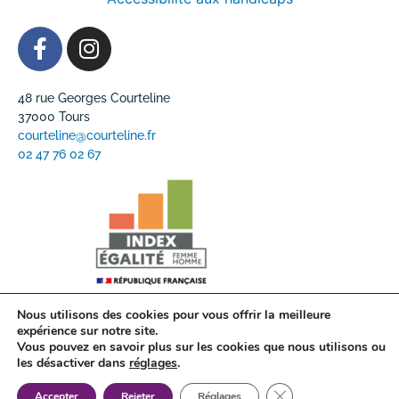
48 rue Georges Courteline
37000 Tours
courteline@courteline.fr
02 47 76 02 67
Nous utilisons des cookies pour vous offrir la meilleure
expérience sur notre site.
Vous pouvez en savoir plus sur les cookies que nous utilisons ou
Mentions légales
Politique de confidentialité
les désactiver dans
réglages
.
Charte graphique
Plan du site
Fermer la bannière d
Réalisé par Idéo Point Com
Accepter
Rejeter
Réglages