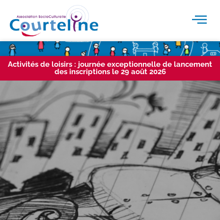
Activités de loisirs : journée exceptionnelle de lancement
des inscriptions le 29 août 2026