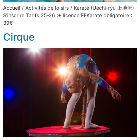
Accueil / Activités de loisirs / Karaté (Uechi-ryu 上地流)
S’inscrire Tarifs 25-26 :+ licence FFKarate obligatoire :
39€
Cirque