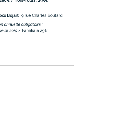
 280€ / Hors-Tours : 295€
xe Béjart :
9 rue Charles Boutard.
n annuelle obligatoire :
uelle 20€ / Familiale 25€