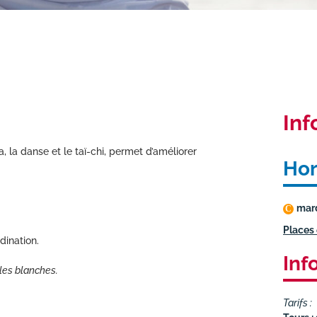
Inf
ga, la danse et le
taï-chi
, permet d’améliorer
Hor
mar
C
Places 
dination.
Inf
lles blanches.
Tarifs :