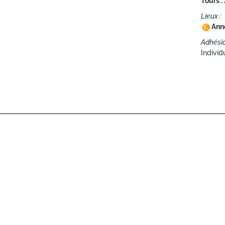
Tours :
Lieux :
Anne
C
Adhésio
Individ